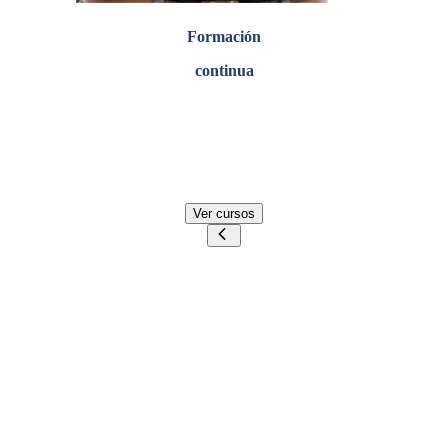
Formación
continua
Explora una amplia gama de
cursos tecnológicos cortos
creados para potenciar tu trayectoria profesional
actualizando tus conocimientos
Ver cursos