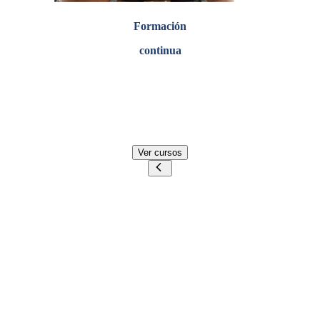
Formación
continua
Explora una amplia gama de
cursos tecnológicos cortos
creados para potenciar tu trayectoria profesional
actualizando tus conocimientos
Ver cursos